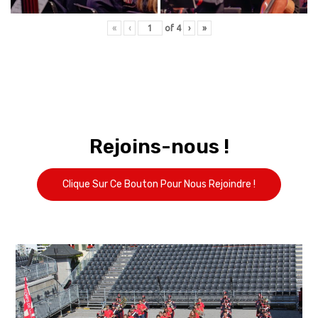
«
‹
of
4
›
»
Rejoins-nous !
Clique Sur Ce Bouton Pour Nous Rejoindre !