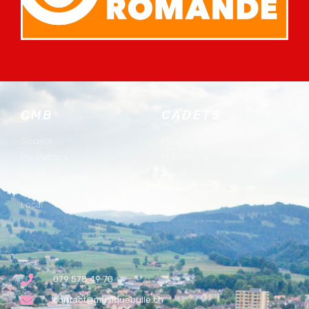
CMB
CADETS
Société
Présentation
Prestations
Prestations
Media
Media
Lyre d'or
Parrain
Local
Contact
079 578 49 70
contact@musiquebulle.ch