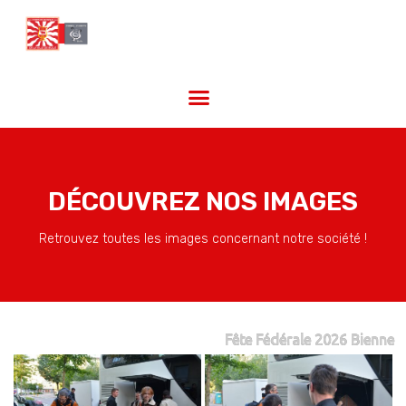
DÉCOUVREZ NOS IMAGES
Retrouvez toutes les images concernant notre société !
Fête Fédérale 2026 Bienne