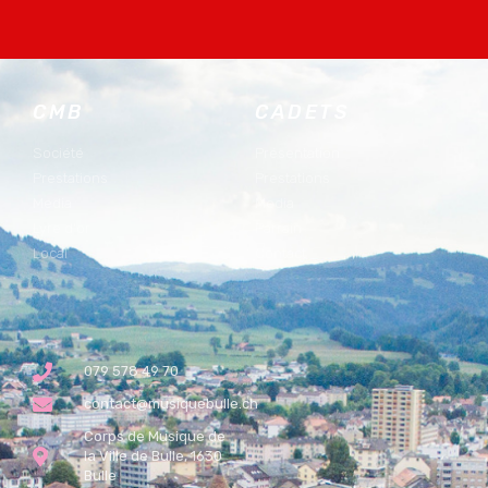
CMB
CADETS
Société
Présentation
Prestations
Prestations
Media
Media
Lyre d'or
Parrain
Local
Contact
079 578 49 70
contact@musiquebulle.ch
Corps de Musique de
la Ville de Bulle, 1630
Bulle