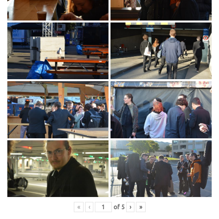
«
‹
of
5
›
»