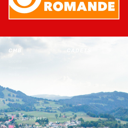
CMB
CADETS
Société
Présentation
Prestations
Prestations
Media
Media
Lyre d'or
Parrain
Local
Contact
079 578 49 70
contact@musiquebulle.ch