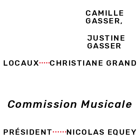
‎ ‎ ‎ ‎ ‎ ‎ ‎ ‎ ‎ ‎ ‎ ‎ ‎ ‎ ‎ ‎ ‎ ‎ ‎ ‎ ‎ ‎ ‎ ‎ ‎ ‎ ‎ ‎ ‎ ‎ ‎ ‎
CAMILLE
‎ ‎ ‎ ‎ ‎ ‎ ‎ ‎ ‎ ‎ ‎ ‎ ‎ ‎ ‎ ‎ ‎
GASSER,
‎ ‎ ‎ ‎ ‎ ‎ ‎ ‎ ‎ ‎ ‎ ‎ ‎ ‎ ‎ ‎ ‎ ‎ ‎ ‎ ‎ ‎ ‎ ‎ ‎ ‎ ‎ ‎ ‎ ‎ ‎ ‎
JUSTINE
‎ ‎ ‎ ‎ ‎ ‎ ‎ ‎ ‎ ‎ ‎ ‎ ‎ ‎ ‎ ‎ ‎
GASSER
LOCAUX
CHRISTIANE GRAND
Commission Musicale
PRÉSIDENT
NICOLAS EQUEY