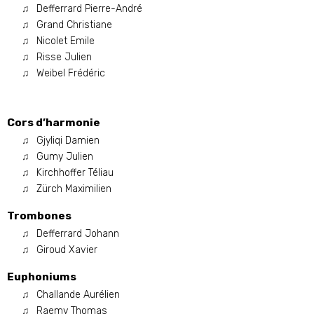
Defferrard Pierre-André
Grand Christiane
Nicolet Emile
Risse Julien
Weibel Frédéric
Cors d’harmonie
Gjyliqi Damien
Gumy Julien
Kirchhoffer Téliau
Zürch Maximilien
Trombones
Defferrard Johann
Giroud Xavier
Euphoniums
Challande Aurélien
Raemy Thomas