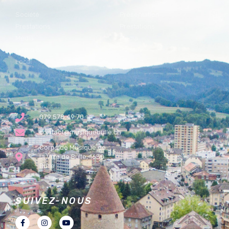
Société
Présentation
Prestations
Prestations
Media
Media
Lyre d'or
Parrain
Local
Contact
079 578 49 70
contact@musiquebulle.ch
Corps de Musique de
la Ville de Bulle, 1630
Bulle
SUIVEZ-NOUS